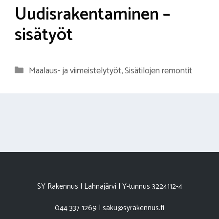
Uudisrakentaminen –
sisätyöt
Kategoriat
Maalaus- ja viimeistelytyöt
,
Sisätilojen remontit
SY Rakennus | Lahnajärvi | Y-tunnus 3224112-4
044 337 1269 | saku@syrakennus.fi