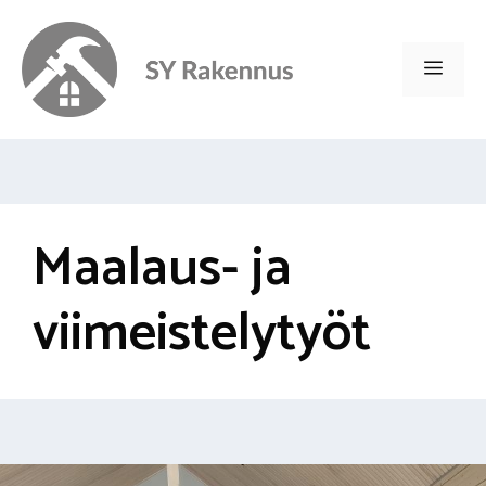
Siirry
sisältöön
Valik
Maalaus- ja
viimeistelytyöt