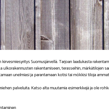
irvesmiesyritys Suomusjärvellä. Tarjoan laadukasta rakentamis
a ulkorakennusten rakentamiseen, terasseihin, märkätilojen sa
amaan unelmiasi ja parantamaan kotisi tai mökkisi tiloja ammatt
miehen palveluita. Katso alta muutamia esimerkkejä ja ole rohk
entaminen