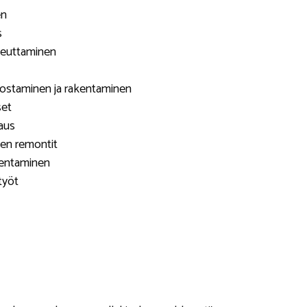
en
s
teuttaminen
ostaminen ja rakentaminen
set
jaus
een remontit
kentaminen
työt