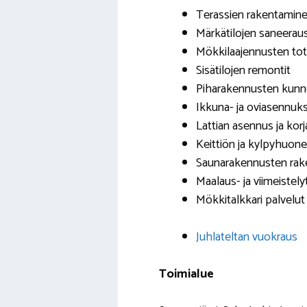
Terassien rakentamin
Märkätilojen saneerau
Mökkilaajennusten to
Sisätilojen remontit
Piharakennusten kunn
Ikkuna- ja oviasennuk
Lattian asennus ja kor
Keittiön ja kylpyhuon
Saunarakennusten ra
Maalaus- ja viimeistely
Mökkitalkkari palvelut
Juhlateltan vuokraus
Toimialue