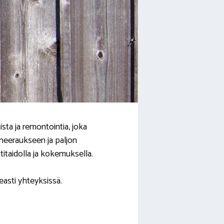
ta ja remontointia, joka
neeraukseen ja paljon
itaidolla ja kokemuksella.
easti yhteyksissä.