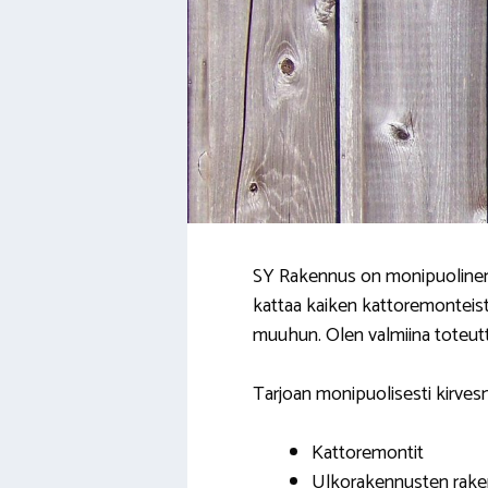
SY Rakennus on monipuolinen k
kattaa kaiken kattoremonteist
muuhun. Olen valmiina toteutt
Tarjoan monipuolisesti kirves
Kattoremontit
Ulkorakennusten rak