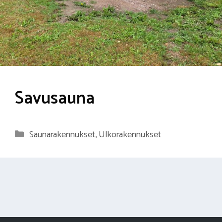
Savusauna
Kategoriat
Saunarakennukset
,
Ulkorakennukset